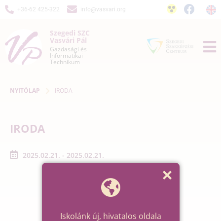
+36-62 425-322
info@vasvari.org
Szegedi SZC
Vasvári Pál
Gazdasági és
Informatikai
Technikum
NYITÓLAP
IRODA
IRODA
2025.02.21. - 2025.02.21.
Iskolánk új, hivatalos oldala