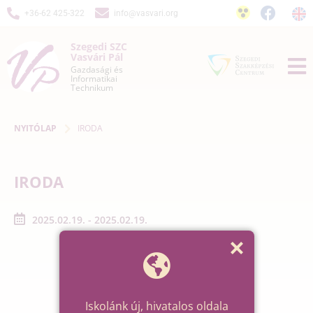
+36-62 425-322
info@vasvari.org
Szegedi SZC
Vasvári Pál
Gazdasági és
Informatikai
Technikum
NYITÓLAP
IRODA
IRODA
2025.02.19. - 2025.02.19.
Iskolánk új, hivatalos oldala