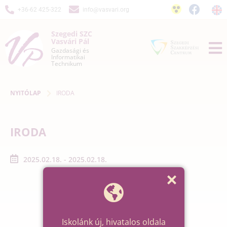
+36-62 425-322
info@vasvari.org
Szegedi SZC
Vasvári Pál
Gazdasági és
Informatikai
Technikum
NYITÓLAP
IRODA
IRODA
2025.02.18. - 2025.02.18.
Iskolánk új, hivatalos oldala