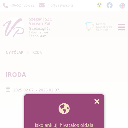
+36-62 425-322
info@vasvari.org
Szegedi SZC
Vasvári Pál
Gazdasági és
Informatikai
Technikum
NYITÓLAP
IRODA
IRODA
2025.02.07. - 2025.02.07.
Iskolánk új, hivatalos oldala