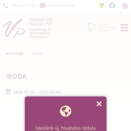
+36-62 425-322
info@vasvari.org
Szegedi SZC
Vasvári Pál
Gazdasági és
Informatikai
Technikum
NYITÓLAP
IRODA
IRODA
2025.02.06. - 2025.02.06.
Iskolánk új, hivatalos oldala