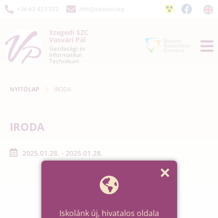
+36-62 425-322
info@vasvari.org
Szegedi SZC
Vasvári Pál
Gazdasági és
Informatikai
Technikum
NYITÓLAP
IRODA
IRODA
2025.01.28. - 2025.01.28.
Iskolánk új, hivatalos oldala