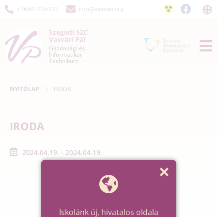
+36-62 425-322
info@vasvari.org
Szegedi SZC
Vasvári Pál
Gazdasági és
Informatikai
Technikum
NYITÓLAP
IRODA
IRODA
2024.04.19. - 2024.04.19.
Iskolánk új, hivatalos oldala