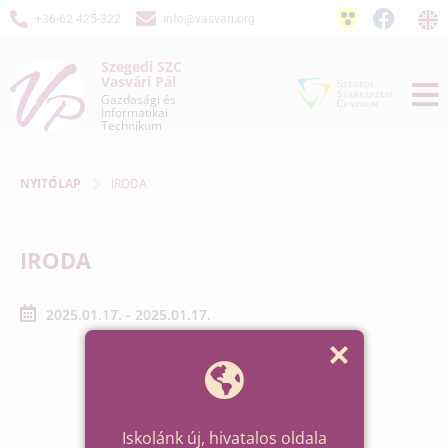
+36-62 425-322
info@vasvari.org
Szegedi SZC
Vasvári Pál
Gazdasági és
Informatikai
Technikum
NYITÓLAP
IRODA
IRODA
2025.01.17. - 2025.01.17.
Iskolánk új, hivatalos oldala