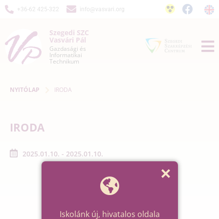
+36-62 425-322
info@vasvari.org
Szegedi SZC
Vasvári Pál
Gazdasági és
Informatikai
Technikum
NYITÓLAP
IRODA
IRODA
2025.01.10. - 2025.01.10.
Iskolánk új, hivatalos oldala