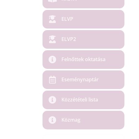
ELVP
ELVP2
Felnőttek oktatása
Eseménynaptár
Közzétételi lista
Közmag