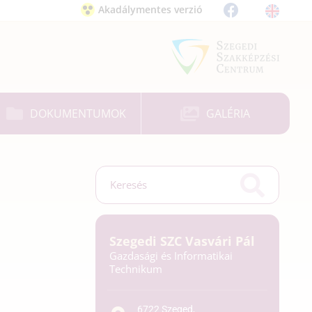
Akadálymentes verzió
DOKUMENTUMOK
GALÉRIA
Szegedi SZC Vasvári Pál
Gazdasági és Informatikai
Technikum
6722 Szeged,