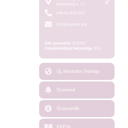
Gutenberg u. 11.
+36-62 425-322
info@vasvari.org
OM azonosító:
203052
Feladatellátási hely kódja:
010
Új, hivatalos honlap
Órarend
Óracserék
KRÉTA