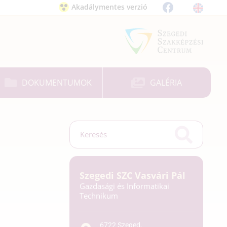
Akadálymentes verzió
DOKUMENTUMOK
GALÉRIA
Szegedi SZC Vasvári Pál
Gazdasági és Informatikai
Technikum
6722 Szeged,