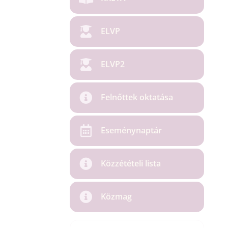
ELVP
ELVP2
Felnőttek oktatása
Eseménynaptár
Közzétételi lista
Közmag