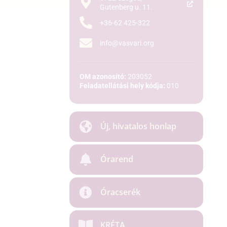
Gutenberg u. 11.
+36-62 425-322
info@vasvari.org
OM azonosító:
203052
Feladatellátási hely kódja:
010
Új, hivatalos honlap
Órarend
Óracserék
KRÉTA