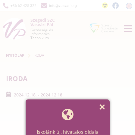
+36-62 425-322
info@vasvari.org
Szegedi SZC
Vasvári Pál
Gazdasági és
Informatikai
Technikum
NYITÓLAP
IRODA
IRODA
2024.12.18. - 2024.12.18.
Iskolánk új, hivatalos oldala