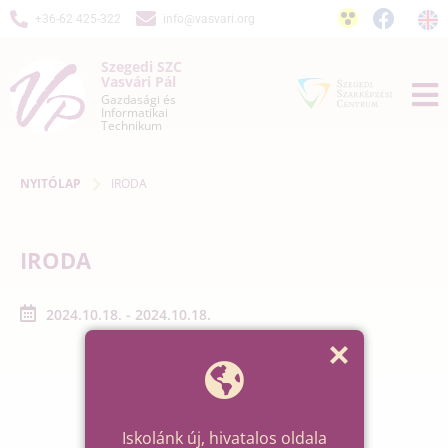
+36-62 425-322
info@vasvari.org
Szegedi SZC
Vasvári Pál
Gazdasági és
Informatikai
Technikum
NYITÓLAP
IRODA
IRODA
2024.10.18. - 2024.10.18.
Iskolánk új, hivatalos oldala