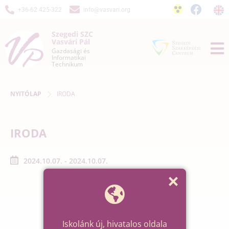
+36-62 425-322
info@vasvari.org
Szegedi SZC
Vasvári Pál
Gazdasági és
Informatikai
Technikum
NYITÓLAP
IRODA
IRODA
2024.10.07. - 2024.10.07.
Iskolánk új, hivatalos oldala