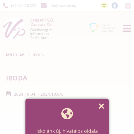
+36-62 425-322
info@vasvari.org
Szegedi SZC
Vasvári Pál
Gazdasági és
Informatikai
Technikum
NYITÓLAP
IRODA
IRODA
2024.10.04. - 2024.10.04.
Iskolánk új, hivatalos oldala