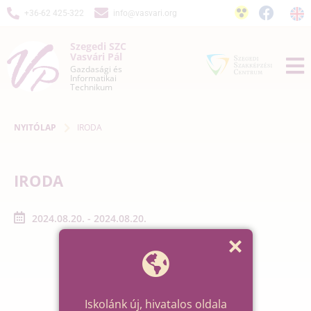
+36-62 425-322
info@vasvari.org
Szegedi SZC
Vasvári Pál
Gazdasági és
Informatikai
Technikum
NYITÓLAP
IRODA
IRODA
2024.08.20. - 2024.08.20.
Iskolánk új, hivatalos oldala