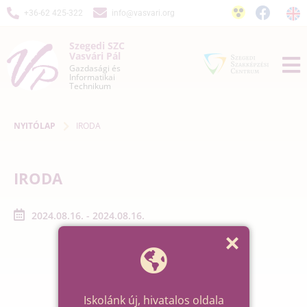
+36-62 425-322
info@vasvari.org
Szegedi SZC
Vasvári Pál
Gazdasági és
Informatikai
Technikum
NYITÓLAP
IRODA
IRODA
2024.08.16. - 2024.08.16.
Iskolánk új, hivatalos oldala