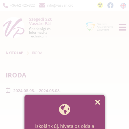
+36-62 425-322
info@vasvari.org
Szegedi SZC
Vasvári Pál
Gazdasági és
Informatikai
Technikum
NYITÓLAP
IRODA
IRODA
2024.08.08. - 2024.08.08.
Iskolánk új, hivatalos oldala