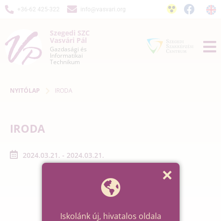
+36-62 425-322
info@vasvari.org
Szegedi SZC
Vasvári Pál
Gazdasági és
Informatikai
Technikum
NYITÓLAP
IRODA
IRODA
2024.03.21. - 2024.03.21.
Iskolánk új, hivatalos oldala