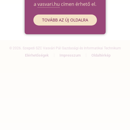
a
vasvari.hu
címen érhető el.
TOVÁBB AZ ÚJ OLDALRA
© 2026. Szegedi SZC Vasvári Pál Gazdasági és Informatikai Technikum
Elérhetőségek
Impresszum
Oldaltérkép