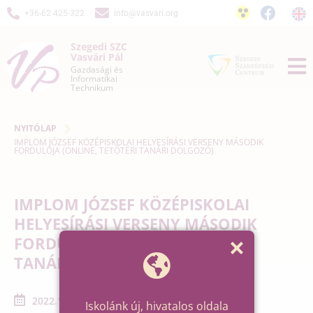
+36-62 425-322
info@vasvari.org
Szegedi SZC
Vasvári Pál
Gazdasági és
Informatikai
Technikum
NYITÓLAP
IMPLOM JÓZSEF KÖZÉPISKOLAI HELYESÍRÁSI VERSENY MÁSODIK
FORDULÓJA (ONLINE, TETŐTÉRI TANÁRI DOLGOZÓ)
IMPLOM JÓZSEF KÖZÉPISKOLAI
HELYESÍRÁSI VERSENY MÁSODIK
FORDULÓJA (ONLINE, TETŐTÉRI
TANÁRI DOLGOZÓ)
2022.12.01. - 2022.12.01.
Iskolánk új, hivatalos oldala