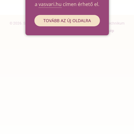
a
vasvari.hu
címen érhető el.
TOVÁBB AZ ÚJ OLDALRA
© 2026. Szegedi SZC Vasvári Pál Gazdasági és Informatikai Technikum
Elérhetőségek
Impresszum
Oldaltérkép