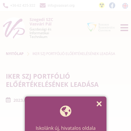
+36-62 425-322
info@vasvari.org
Szegedi SZC
Vasvári Pál
Gazdasági és
Informatikai
Technikum
NYITÓLAP
IKER SZJ PORTFÓLIÓ ELŐÉRTÉKELÉSÉNEK LEADÁSA
IKER SZJ PORTFÓLIÓ
ELŐÉRTÉKELÉSÉNEK LEADÁSA
2023.05.12. - 2023.05.12.
Iskolánk új, hivatalos oldala