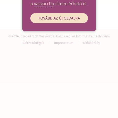
a
vasvari.hu
címen érhető el.
TOVÁBB AZ ÚJ OLDALRA
© 2026. Szegedi SZC Vasvári Pál Gazdasági és Informatikai Technikum
Elérhetőségek
Impresszum
Oldaltérkép