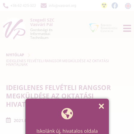
+36-62 425-322
info@vasvari.org
Szegedi SZC
Vasvári Pál
Gazdasági és
Informatikai
Technikum
NYITÓLAP
IDEIGLENES FELVÉTELI RANGSOR MEGKÜLDÉSE AZ OKTATÁSI
HIVATALNAK
IDEIGLENES FELVÉTELI RANGSOR
MEGKÜLDÉSE AZ OKTATÁSI
HIVATALNAK
2021.04.14. - 2021.04.14.
Iskolánk új, hivatalos oldala