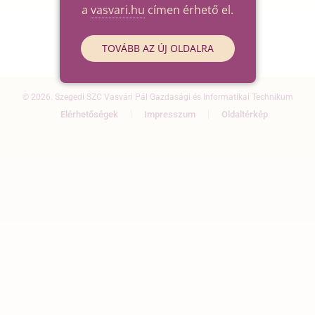
a
vasvari.hu
címen érhető el.
TOVÁBB AZ ÚJ OLDALRA
© 2026. Szegedi SZC Vasvári Pál Gazdasági és Informatikai Technikum
Elérhetőségek
Impresszum
Oldaltérkép