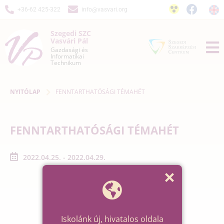
+36-62 425-322
info@vasvari.org
Szegedi SZC
Vasvári Pál
Gazdasági és
Informatikai
Technikum
NYITÓLAP
FENNTARTHATÓSÁGI TÉMAHÉT
FENNTARTHATÓSÁGI TÉMAHÉT
2022.04.25. - 2022.04.29.
Iskolánk új, hivatalos oldala