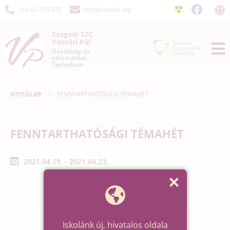
+36-62 425-322
info@vasvari.org
Szegedi SZC
Vasvári Pál
Gazdasági és
Informatikai
Technikum
NYITÓLAP
FENNTARTHATÓSÁGI TÉMAHÉT
FENNTARTHATÓSÁGI TÉMAHÉT
2021.04.19. - 2021.04.23.
Iskolánk új, hivatalos oldala