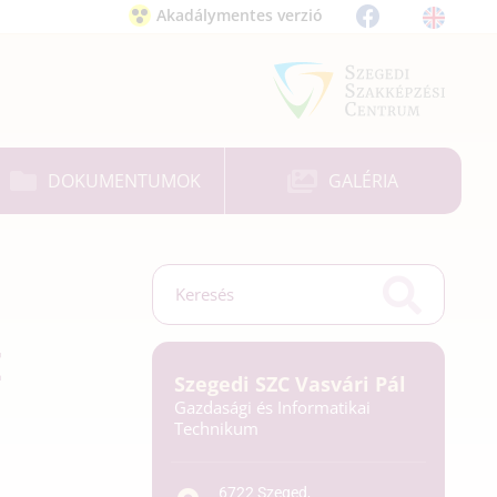
Akadálymentes verzió
DOKUMENTUMOK
GALÉRIA
E
Szegedi SZC Vasvári Pál
Gazdasági és Informatikai
Technikum
6722 Szeged,