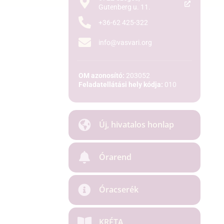
Gutenberg u. 11.
+36-62 425-322
info@vasvari.org
OM azonosító:
203052
Feladatellátási hely kódja:
010
Új, hivatalos honlap
Órarend
Óracserék
KRÉTA