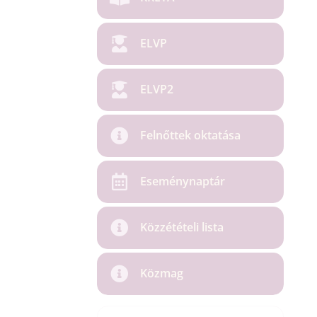
ELVP
ELVP2
Felnőttek oktatása
Eseménynaptár
Közzétételi lista
Közmag