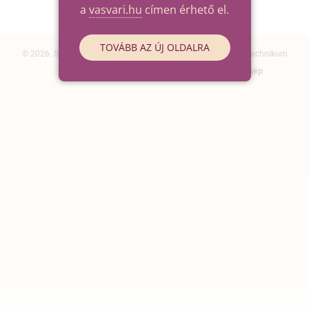
a
vasvari.hu
címen érhető el.
TOVÁBB AZ ÚJ OLDALRA
© 2026. Szegedi SZC Vasvári Pál Gazdasági és Informatikai Technikum
Elérhetőségek
Impresszum
Oldaltérkép