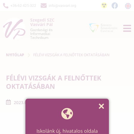
+36-62 425-322
info@vasvari.org
Szegedi SZC
Vasvári Pál
Gazdasági és
Informatikai
Technikum
NYITÓLAP
FÉLÉVI VIZSGÁK A FELNŐTTEK OKTATÁSÁBAN
FÉLÉVI VIZSGÁK A FELNŐTTEK
OKTATÁSÁBAN
2023.01.09. - 2023.01.11.
Iskolánk új, hivatalos oldala