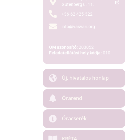
Gutenberg u. 11.
+36-62 425-322
info@vasvari.org
OM azonosító:
203052
Feladatellátási hely kódja:
010
Új, hivatalos honlap
Órarend
Óracserék
KRÉTA