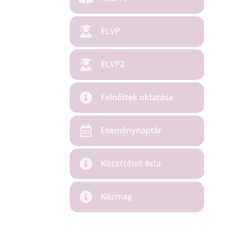
ELVP
ELVP2
Felnőttek oktatása
Eseménynaptár
Közzétételi lista
Közmag