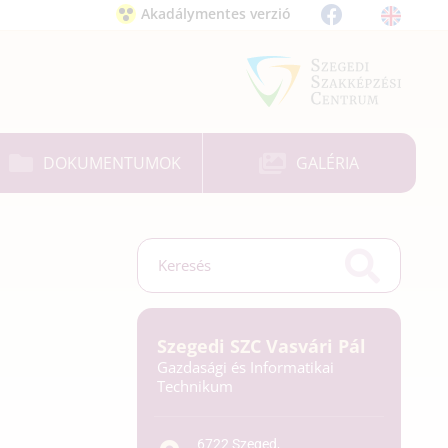
Akadálymentes verzió
DOKUMENTUMOK
GALÉRIA
Szegedi SZC Vasvári Pál
Gazdasági és Informatikai
Technikum
6722 Szeged,