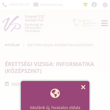
+36-62 425-322
info@vasvari.org
Szegedi SZC
Vasvári Pál
Gazdasági és
Informatikai
Technikum
NYITÓLAP
ÉRETTSÉGI VIZSGA: INFORMATIKA (KÖZÉPSZINT)
ÉRETTSÉGI VIZSGA: INFORMATIKA
(KÖZÉPSZINT)
2023.05.15. - 2023.05.15.
Iskolánk új, hivatalos oldala