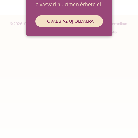
a
vasvari.hu
címen érhető el.
TOVÁBB AZ ÚJ OLDALRA
© 2026. Szegedi SZC Vasvári Pál Gazdasági és Informatikai Technikum
Elérhetőségek
Impresszum
Oldaltérkép