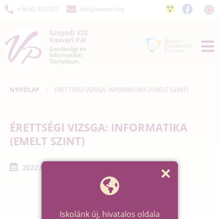
+36-62 425-322
info@vasvari.org
Szegedi SZC
Vasvári Pál
Gazdasági és
Informatikai
Technikum
NYITÓLAP
ÉRETTSÉGI VIZSGA: INFORMATIKA (EMELT SZINT)
ÉRETTSÉGI VIZSGA: INFORMATIKA
(EMELT SZINT)
2022.05.16. - 2022.05.16.
Iskolánk új, hivatalos oldala