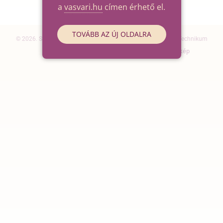
a
vasvari.hu
címen érhető el.
TOVÁBB AZ ÚJ OLDALRA
© 2026. Szegedi SZC Vasvári Pál Gazdasági és Informatikai Technikum
Elérhetőségek
Impresszum
Oldaltérkép