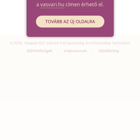
a
vasvari.hu
címen érhető el.
TOVÁBB AZ ÚJ OLDALRA
© 2026. Szegedi SZC Vasvári Pál Gazdasági és Informatikai Technikum
Elérhetőségek
Impresszum
Oldaltérkép