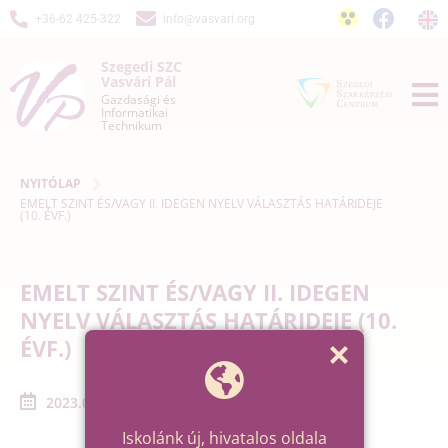
+36-62 425-322
info@vasvari.org
Szegedi SZC
Vasvári Pál
Gazdasági és
Informatikai
Technikum
NYITÓLAP
EMELT SZINT ÉS/VAGY II. IDEGEN NYELV VÁLASZTÁS HATÁRIDEJE
(10. ÉVF.)
EMELT SZINT ÉS/VAGY II. IDEGEN
NYELV VÁLASZTÁS HATÁRIDEJE (10.
ÉVF.)
2023.04.28. - 2023.04.28.
Iskolánk új, hivatalos oldala