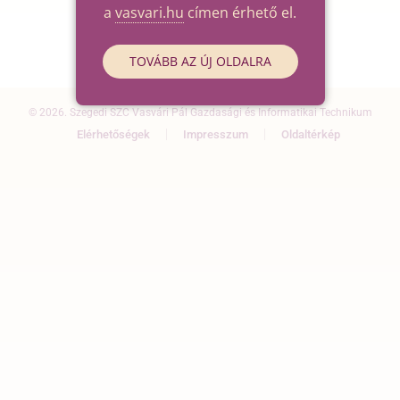
a
vasvari.hu
címen érhető el.
TOVÁBB AZ ÚJ OLDALRA
© 2026. Szegedi SZC Vasvári Pál Gazdasági és Informatikai Technikum
Elérhetőségek
Impresszum
Oldaltérkép