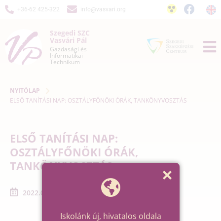
+36-62 425-322
info@vasvari.org
Szegedi SZC
Vasvári Pál
Gazdasági és
Informatikai
Technikum
NYITÓLAP
ELSŐ TANÍTÁSI NAP: OSZTÁLYFŐNÖKI ÓRÁK, TANKÖNYVOSZTÁS
ELSŐ TANÍTÁSI NAP:
OSZTÁLYFŐNÖKI ÓRÁK,
TANKÖNYVOSZTÁS
2022.09.01. - 2022.09.01.
Iskolánk új, hivatalos oldala