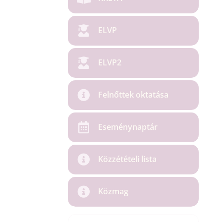
ELVP
ELVP2
Felnőttek oktatása
Eseménynaptár
Közzétételi lista
Közmag