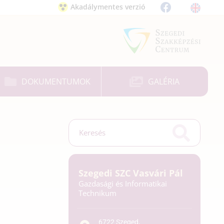
Akadálymentes verzió
DOKUMENTUMOK
GALÉRIA
Szegedi SZC Vasvári Pál
Gazdasági és Informatikai
Technikum
6722 Szeged,