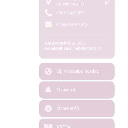
Gutenberg u. 11.
+36-62 425-322
info@vasvari.org
OM azonosító:
203052
Feladatellátási hely kódja:
010
Új, hivatalos honlap
Órarend
Óracserék
KRÉTA