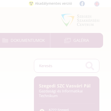
Akadálymentes verzió
DOKUMENTUMOK
GALÉRIA
Szegedi SZC Vasvári Pál
Gazdasági és Informatikai
Technikum
6722 Szeged,