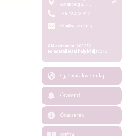
Gutenberg u. 11.
+36-62 425-322
info@vasvari.org
OM azonosító:
203052
Feladatellátási hely kódja:
010
Új, hivatalos honlap
Órarend
Óracserék
KRÉTA