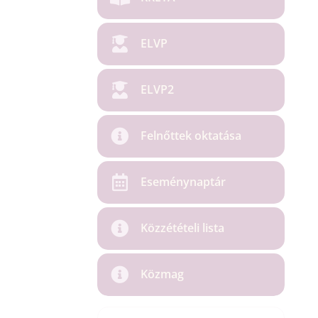
ELVP
ELVP2
Felnőttek oktatása
Eseménynaptár
Közzétételi lista
Közmag