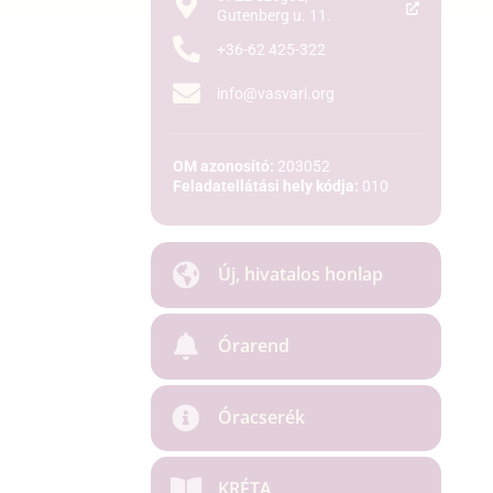
Gutenberg u. 11.
+36-62 425-322
info@vasvari.org
OM azonosító:
203052
Feladatellátási hely kódja:
010
Új, hivatalos honlap
Órarend
Óracserék
KRÉTA