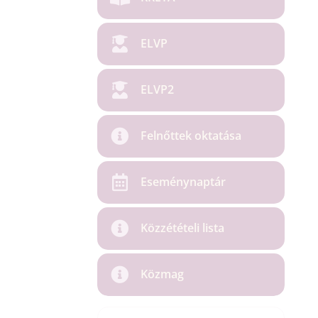
ELVP
ELVP2
Felnőttek oktatása
Eseménynaptár
Közzétételi lista
Közmag