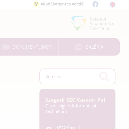
Akadálymentes verzió
DOKUMENTUMOK
GALÉRIA
Szegedi SZC Vasvári Pál
Gazdasági és Informatikai
Technikum
6722 Szeged,