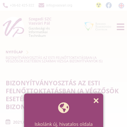
+36-62 425-322
info@vasvari.org
Szegedi SZC
Vasvári Pál
Gazdasági és
Informatikai
Technikum
NYITÓLAP
BIZONYÍTVÁNYOSZTÁS AZ ESTI FELNŐTTOKTATÁSBAN (A
VÉGZŐSÖK ESETÉBEN SZAKMAI VIZSGA BIZONYÍTVÁNYOK IS)
BIZONYÍTVÁNYOSZTÁS AZ ESTI
FELNŐTTOKTATÁSBAN (A VÉGZŐSÖK
ESETÉBEN SZAKMAI VIZSGA
BIZONYÍTVÁNYOK IS)
2021.06.25. - 2021.06.25.
Iskolánk új, hivatalos oldala