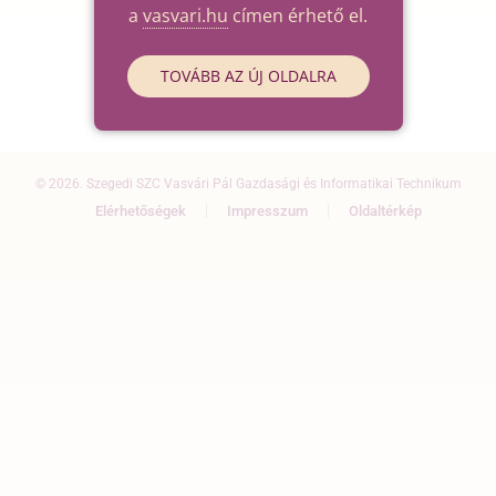
a
vasvari.hu
címen érhető el.
TOVÁBB AZ ÚJ OLDALRA
© 2026. Szegedi SZC Vasvári Pál Gazdasági és Informatikai Technikum
Elérhetőségek
Impresszum
Oldaltérkép