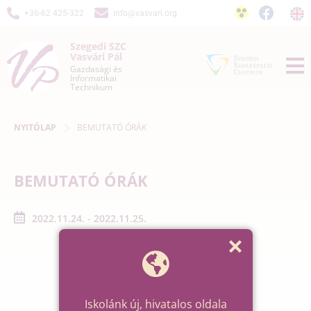
+36-62 425-322
info@vasvari.org
Szegedi SZC
Vasvári Pál
Gazdasági és
Informatikai
Technikum
NYITÓLAP
BEMUTATÓ ÓRÁK
BEMUTATÓ ÓRÁK
2022.11.24. - 2022.11.25.
Iskolánk új, hivatalos oldala