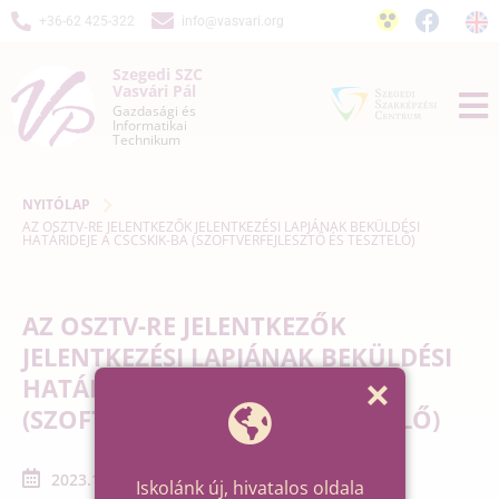
+36-62 425-322
info@vasvari.org
Szegedi SZC
Vasvári Pál
Gazdasági és
Informatikai
Technikum
NYITÓLAP
AZ OSZTV-RE JELENTKEZŐK JELENTKEZÉSI LAPJÁNAK BEKÜLDÉSI
HATÁRIDEJE A CSCSKIK-BA (SZOFTVERFEJLESZTŐ ÉS TESZTELŐ)
AZ OSZTV-RE JELENTKEZŐK
JELENTKEZÉSI LAPJÁNAK BEKÜLDÉSI
HATÁRIDEJE A CSCSKIK-BA
(SZOFTVERFEJLESZTŐ ÉS TESZTELŐ)
2023.12.08. - 2023.12.08.
Iskolánk új, hivatalos oldala