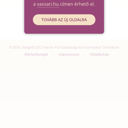
a
vasvari.hu
címen érhető el.
TOVÁBB AZ ÚJ OLDALRA
© 2026. Szegedi SZC Vasvári Pál Gazdasági és Informatikai Technikum
Elérhetőségek
Impresszum
Oldaltérkép