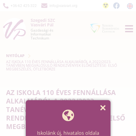
+36-62 425-322
info@vasvari.org
Szegedi SZC
Vasvári Pál
Gazdasági és
Informatikai
Technikum
NYITÓLAP
AZ ISKOLA 110 ÉVES FENNÁLLÁSA ALKALMÁBÓL A 2022/2023.
TANÉVBEN MEGVALÓSULÓ RENDEZVÉNYEK ELŐKÉSZÍTÉSE: ELSŐ
MEGBESZÉLÉS, ÖTLETBÖRZE
AZ ISKOLA 110 ÉVES FENNÁLLÁSA
ALKALMÁBÓL A 2022/2023.
TANÉVBEN MEGVALÓSULÓ
RENDEZVÉNYEK ELŐKÉSZÍTÉSE: ELSŐ
MEGBESZÉLÉS, ÖTLETBÖRZE
Iskolánk új, hivatalos oldala