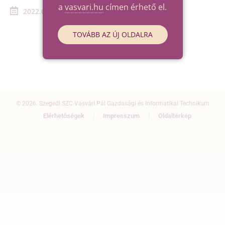
a
vasvari.hu
címen érhető el.
2022.03.01. - 2022.03.01.
TOVÁBB AZ ÚJ OLDALRA
© 2026. Szegedi SZC Vasvári Pál Gazdasági és Informatikai Technikum
Elérhetőségek
Impresszum
Oldaltérkép