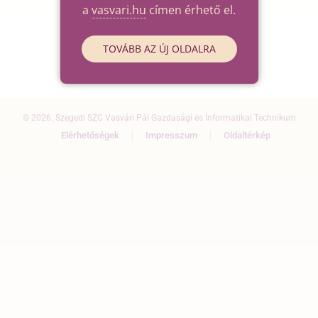
a
vasvari.hu
címen érhető el.
TOVÁBB AZ ÚJ OLDALRA
© 2026. Szegedi SZC Vasvári Pál Gazdasági és Informatikai Technikum
Elérhetőségek
Impresszum
Oldaltérkép