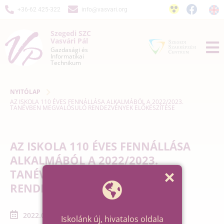
+36-62 425-322
info@vasvari.org
Szegedi SZC
Vasvári Pál
Gazdasági és
Informatikai
Technikum
NYITÓLAP
AZ ISKOLA 110 ÉVES FENNÁLLÁSA ALKALMÁBÓL A 2022/2023.
TANÉVBEN MEGVALÓSULÓ RENDEZVÉNYEK ELŐKÉSZÍTÉSE
AZ ISKOLA 110 ÉVES FENNÁLLÁSA
ALKALMÁBÓL A 2022/2023.
TANÉVBEN MEGVALÓSULÓ
RENDEZVÉNYEK ELŐKÉSZÍTÉSE
2022.06.01. - 2022.06.30.
Iskolánk új, hivatalos oldala