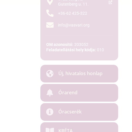
Gutenberg u. 11.
+36-62 425-322
info@vasvari.org
OM azonosító:
203052
Feladatellátási hely kódja:
010
Új, hivatalos honlap
Órarend
Óracserék
KRÉTA