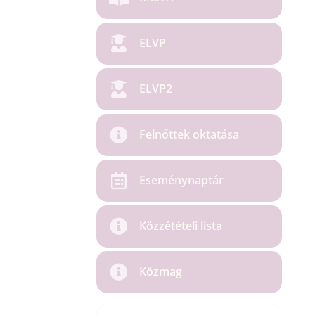
ELVP
ELVP2
Felnőttek oktatása
Eseménynaptár
Közzétételi lista
Közmag