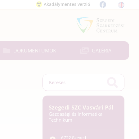
Akadálymentes verzió
DOKUMENTUMOK
GALÉRIA
Szegedi SZC Vasvári Pál
Gazdasági és Informatikai
Technikum
6722 Szeged,