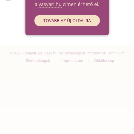
a
vasvari.hu
címen érhető el.
TOVÁBB AZ ÚJ OLDALRA
© 2026. Szegedi SZC Vasvári Pál Gazdasági és Informatikai Technikum
Elérhetőségek
Impresszum
Oldaltérkép