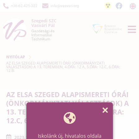
+36-62 425-322
info@vasvari.org
Szegedi SZC
Vasvári Pál
Gazdasági és
Informatikai
Technikum
NYITÓLAP
AZ ELSA SZEGED ALAPISMERETI ÓRÁI (ÖNKORMÁNYZATI
VÁLASZTÁSOK) A 13. TEREMBEN, 4.ÓRA: 12 A, 5.ÓRA: 12.C, 6.ÓRA:
12.B
AZ ELSA SZEGED ALAPISMERETI ÓRÁI
(ÖNKORMÁNYZATI VÁLASZTÁSOK) A
13. TEREMBEN, 4.ÓRA: 12 A, 5.ÓRA:
12.C, 6.ÓRA: 12.B
Iskolánk új, hivatalos oldala
2023.11.07. - 2023.11.07.