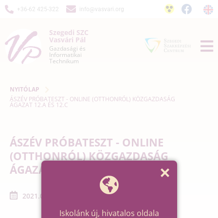
+36-62 425-322
info@vasvari.org
Szegedi SZC
Vasvári Pál
Gazdasági és
Informatikai
Technikum
NYITÓLAP
ÁSZÉV PRÓBATESZT - ONLINE (OTTHONRÓL) KÖZGAZDASÁG
ÁGAZAT 12.A ÉS 12.C
ÁSZÉV PRÓBATESZT - ONLINE
(OTTHONRÓL) KÖZGAZDASÁG
ÁGAZAT 12.A ÉS 12.C
2021.02.15. - 2021.02.15.
Iskolánk új, hivatalos oldala