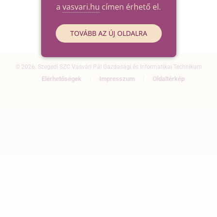
a
vasvari.hu
címen érhető el.
TOVÁBB AZ ÚJ OLDALRA
© 2026. Szegedi SZC Vasvári Pál Gazdasági és Informatikai Technikum
Elérhetőségek
Impresszum
Oldaltérkép