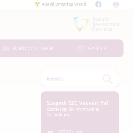
Akadálymentes verzió
DOKUMENTUMOK
GALÉRIA
Szegedi SZC Vasvári Pál
Gazdasági és Informatikai
Technikum
6722 Szeged,