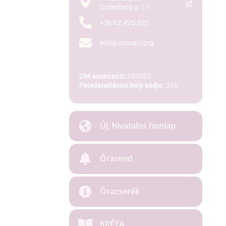
Gutenberg u. 11.
+36-62 425-322
info@vasvari.org
OM azonosító:
203052
Feladatellátási hely kódja:
010
Új, hivatalos honlap
Órarend
Óracserék
KRÉTA