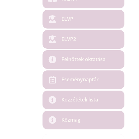
ELVP
ELVP2
Felnőttek oktatása
Eseménynaptár
Közzétételi lista
Közmag