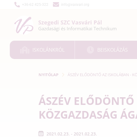
+36-62 425-322
info@vasvari.org
Szegedi SZC
Vasvári Pál
Gazdasági és
Informatikai
Technikum
ISKOLÁNKRÓL
BEISKOLÁZÁS
NYITÓLAP
ÁSZÉV ELŐDÖNTŐ AZ ISKOLÁBAN - KÖ
ÁSZÉV ELŐDÖNTŐ 
KÖZGAZDASÁG ÁGAZ
2021.02.23. - 2021.02.23.