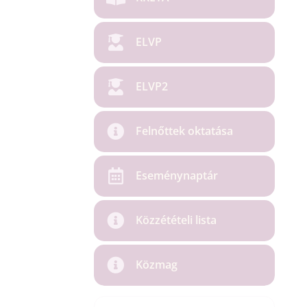
ELVP
ELVP2
Felnőttek oktatása
Eseménynaptár
Közzétételi lista
Közmag