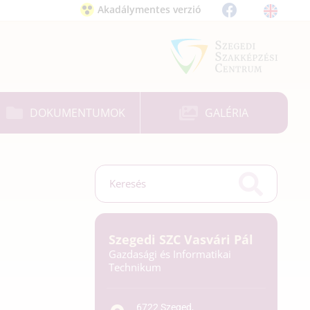
Akadálymentes verzió
DOKUMENTUMOK
GALÉRIA
Szegedi SZC Vasvári Pál
Gazdasági és Informatikai
Technikum
6722 Szeged,