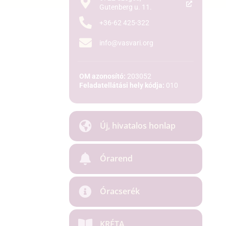
Gutenberg u. 11.
+36-62 425-322
info@vasvari.org
OM azonosító:
203052
Feladatellátási hely kódja:
010
Új, hivatalos honlap
Órarend
Óracserék
KRÉTA