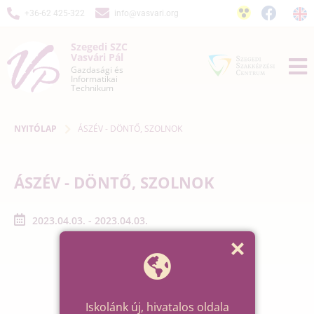
+36-62 425-322
info@vasvari.org
Szegedi SZC
Vasvári Pál
Gazdasági és
Informatikai
Technikum
NYITÓLAP
ÁSZÉV - DÖNTŐ, SZOLNOK
ÁSZÉV - DÖNTŐ, SZOLNOK
2023.04.03. - 2023.04.03.
Iskolánk új, hivatalos oldala