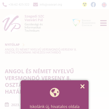
+36-62 425-322
info@vasvari.org
Szegedi SZC
Vasvári Pál
Gazdasági és
Informatikai
Technikum
NYITÓLAP
ANGOL ÉS NÉMET NYELVŰ VERSMONDÓ VERSENY 8.
OSZTÁLYOSOKNAK: NEVEZÉSI HATÁRIDŐ
ANGOL ÉS NÉMET NYELVŰ
VERSMONDÓ VERSENY 8.
OSZTÁLYOSOKNAK: NEVEZÉSI
HATÁRIDŐ
2023.11.10. - 2023.11.10.
Iskolánk új, hivatalos oldala