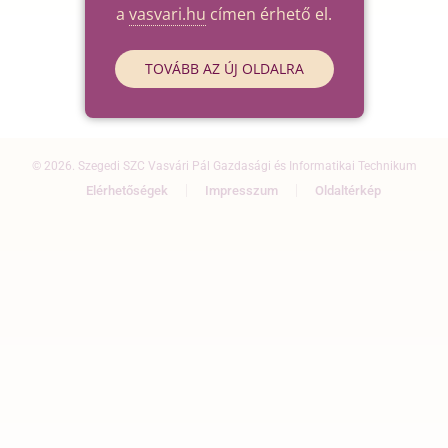
a
vasvari.hu
címen érhető el.
TOVÁBB AZ ÚJ OLDALRA
© 2026. Szegedi SZC Vasvári Pál Gazdasági és Informatikai Technikum
Elérhetőségek
Impresszum
Oldaltérkép