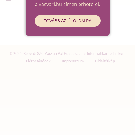
a
vasvari.hu
címen érhető el.
TOVÁBB AZ ÚJ OLDALRA
© 2026. Szegedi SZC Vasvári Pál Gazdasági és Informatikai Technikum
Elérhetőségek
Impresszum
Oldaltérkép