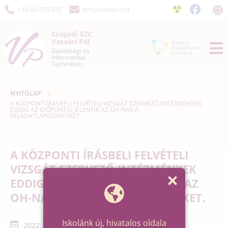
+36-62 425-322
info@vasvari.org
Szegedi SZC
Vasvári Pál
Gazdasági és
Informatikai
Technikum
NYITÓLAP
A KÖZPONTI ÍRÁSBELI FELVÉTELI VIZSGÁT SZERVEZŐ INTÉZMÉNYEK
EDDIG AZ IDŐPONTIG JELENTIK AZ OH-NAK A
FELADATLAPIGÉNYÜKET.
A KÖZPONTI ÍRÁSBELI FELVÉTELI
VIZSGÁT SZERVEZŐ INTÉZMÉNYEK
EDDIG AZ IDŐPONTIG JELENTIK AZ
OH-NAK A FELADATLAPIGÉNYÜKET.
Iskolánk új, hivatalos oldala
2022.12.09. - 2022.12.09.