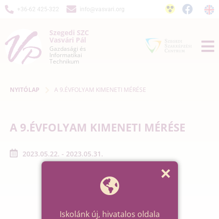
+36-62 425-322
info@vasvari.org
Szegedi SZC
Vasvári Pál
Gazdasági és
Informatikai
Technikum
NYITÓLAP
A 9.ÉVFOLYAM KIMENETI MÉRÉSE
A 9.ÉVFOLYAM KIMENETI MÉRÉSE
2023.05.22. - 2023.05.31.
Iskolánk új, hivatalos oldala