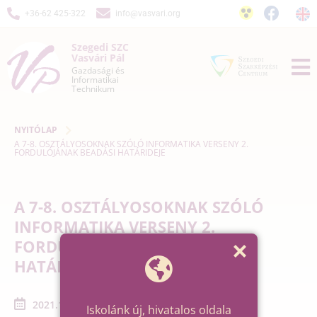
+36-62 425-322
info@vasvari.org
Szegedi SZC
Vasvári Pál
Gazdasági és
Informatikai
Technikum
NYITÓLAP
A 7-8. OSZTÁLYOSOKNAK SZÓLÓ INFORMATIKA VERSENY 2.
FORDULÓJÁNAK BEADÁSI HATÁRIDEJE
A 7-8. OSZTÁLYOSOKNAK SZÓLÓ
INFORMATIKA VERSENY 2.
FORDULÓJÁNAK BEADÁSI
HATÁRIDEJE
2021.11.02. - 2021.11.02.
Iskolánk új, hivatalos oldala