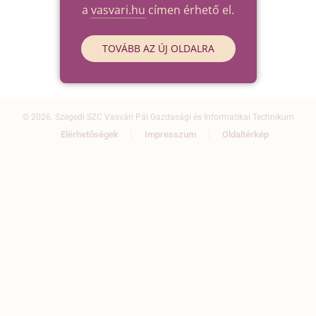
a
vasvari.hu
címen érhető el.
TOVÁBB AZ ÚJ OLDALRA
© 2026. Szegedi SZC Vasvári Pál Gazdasági és Informatikai Technikum
Elérhetőségek
Impresszum
Oldaltérkép